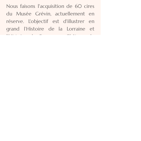
Nous faisons l'acquisition de 60 cires
du Musée Grévin, actuellement en
réserve. L'objectif est d'illustrer en
grand l’Histoire de la Lorraine et
l'Histoire de France au Château de
Fléville.
Nous partageons ave la Métropole
une volonté commune de valorisation
du patrimoine pour renforcer
l'attractivité touristique du Grand
Nancy.
e château historique princier (Beauvau
et Noailles) offre un cadre
exceptionnel pour ce projet
ambitieux.
C'est ainsi par la reconstitutions de
scènes historiques marquantes, de