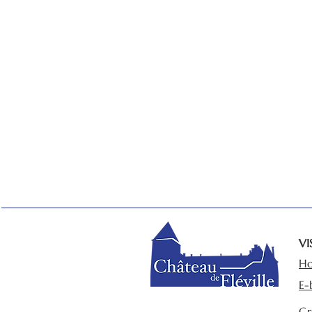
VI
Ho
E-
Gr