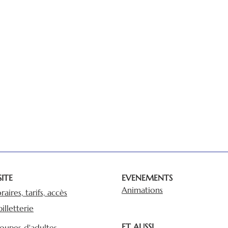
SITE
EVENEMENTS
Animations
raires, tarifs, accès
billetterie
ET AUSSI...
oupes d'adultes