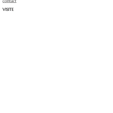
contact
VISITE
Horaires, tarifs, accès
5, rue du château
54710 Fléville-devant-Nancy
E-billetterie
PATRIMOINE
Fléville dans l'Histoire
Groupes d'adultes
Animations
ET AUSSI...
Jardins et parc
EVENEMENTS
Privatisation & Pros