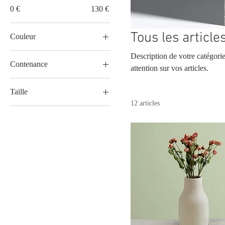
0 €
130 €
Tous les article
Couleur
Description de votre catégorie.
Contenance
attention sur vos articles.
250 ml
Taille
500 ml
12 articles
Grand
80 ml
L
M
One size
Petit
S