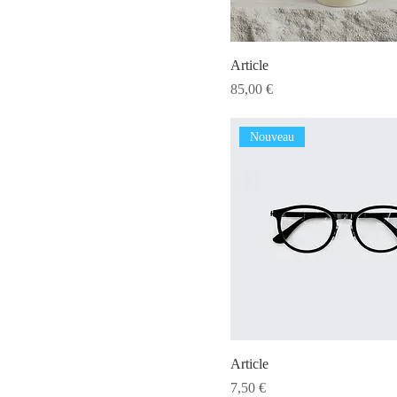
Article
Prix
85,00 €
Nouveau
Article
Prix
7,50 €