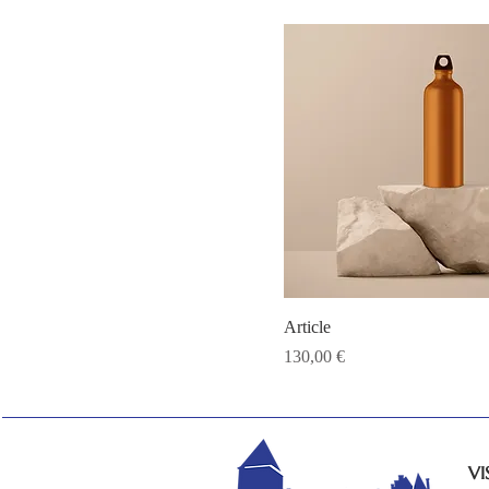
Article
Prix
130,00 €
VI