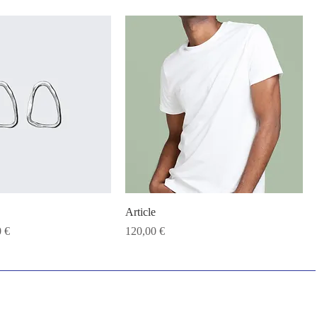
Article
promotionnel
Prix
0 €
120,00 €