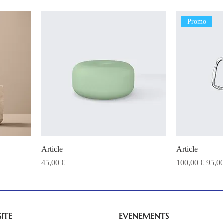
Promo
Article
Article
Prix
Prix original
Prix 
45,00 €
100,00 €
95,0
SITE
EVENEMENTS